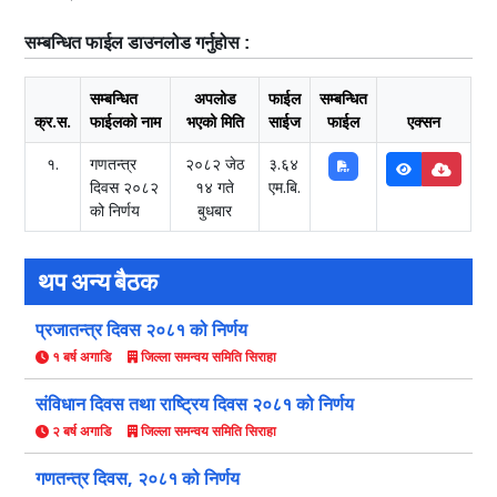
सम्बन्धित फाईल डाउनलोड गर्नुहोस :
सम्बन्धित
अपलोड
फाईल
सम्बन्धित
क्र.स.
फाईलको नाम
भएको मिति
साईज
फाईल
एक्सन
१.
गणतन्त्र
२०८२ जेठ
३.६४
दिवस २०८२
१४ गते
एम.बि.
को निर्णय
बुधबार
थप अन्य बैठक
प्रजातन्‍त्र दिवस २०८१ को निर्णय
१ बर्ष अगाडि
जिल्ला समन्वय समिति सिराहा
संविधान दिवस तथा राष्ट्रिय दिवस २०८१ को निर्णय
२ बर्ष अगाडि
जिल्ला समन्वय समिति सिराहा
गणतन्‍त्र दिवस, २०८१ को निर्णय