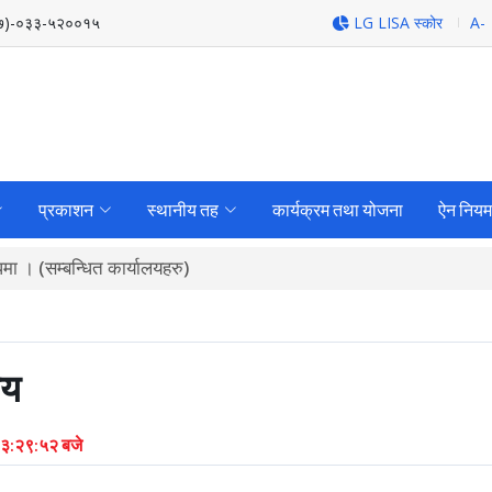
७)-०३३-५२००१५
LG LISA स्कोर
A-
प्रकाशन
स्थानीय तह
कार्यक्रम तथा योजना
ऐन नियम
्धमा । (सम्बन्धित कार्यालयहरु)
णय
१३:२९:५२ बजे