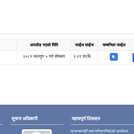
अपलोड भएको मिति
फाईल साईज
सम्बन्धित फाईल
२०८१ फाल्गुण ५ गते सोमबार
२.२९ एम.बि.
सुचना अधिकारी
महत्वपूर्ण लिंकहरु
प्रधानमन्त्री तथा मन्त्रिपरिषद्को कार्यालय