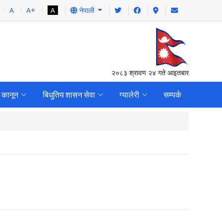
A
A+
A
नेपाली
२०८३ श्रावण २४ गते आइतबार
 कानून
बिधुतिय शासन सेवा
ग्यालेरी
सम्पर्क
वार्षिक जिल्ला समीक्षा गोष्ठ